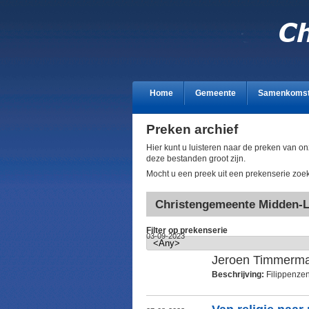
Home
Gemeente
Samenkoms
Preken archief
Hier kunt u luisteren naar de preken van 
deze bestanden groot zijn.
Mocht u een preek uit een prekenserie zoeke
Christengemeente Midden-L
Filter op prekenserie
03-09-2023
Jeroen Timmerm
Beschrijving:
Filippenze