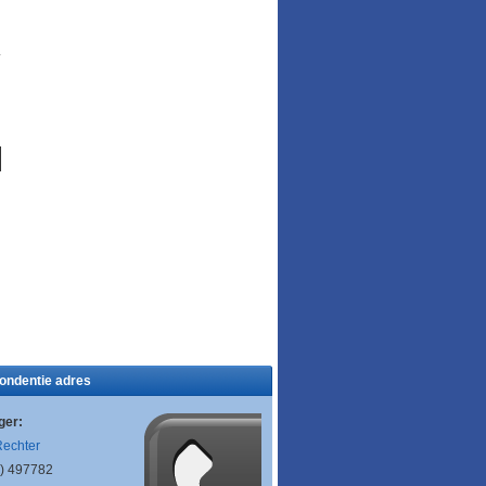
ondentie adres
ger:
Rechter
) 497782