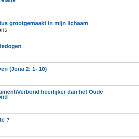
relatie
tus grootgemaakt in mijn lichaam
ans
dedogen
en (Jona 2: 1- 10)
ament\Verbond heerlijker dan het Oude
ond
te ?