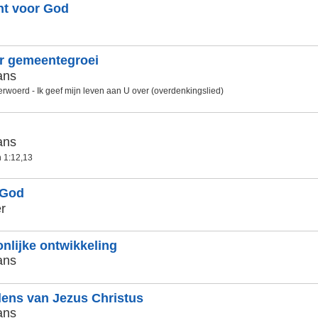
ht voor God
or gemeentegroei
ans
rwoerd - Ik geef mijn leven aan U over (overdenkingslied)
ans
n 1:12,13
 God
r
nlijke ontwikkeling
ans
lens van Jezus Christus
ans