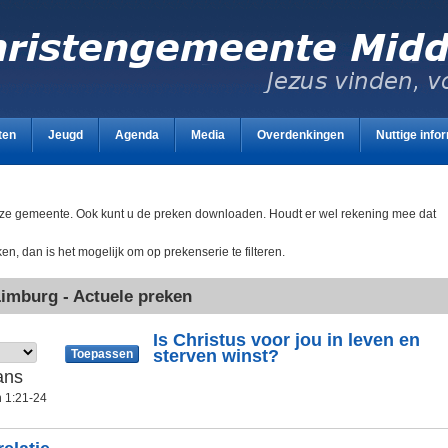
ten
Jeugd
Agenda
Media
Overdenkingen
Nuttige info
onze gemeente. Ook kunt u de preken downloaden. Houdt er wel rekening mee dat
n, dan is het mogelijk om op prekenserie te filteren.
imburg - Actuele preken
Is Christus voor jou in leven en
sterven winst?
ans
n 1:21-24