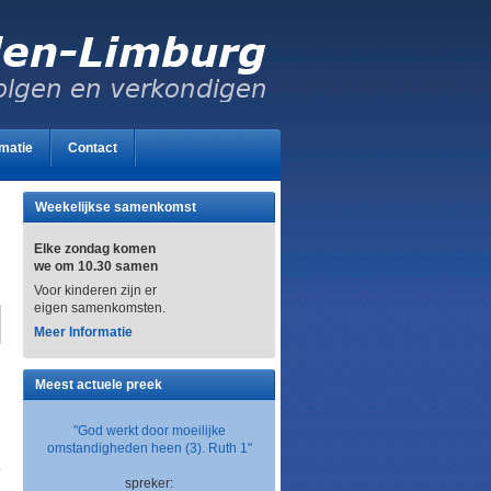
rmatie
Contact
Weekelijkse samenkomst
Elke zondag komen
we om 10.30 samen
Voor kinderen zijn er
eigen samenkomsten.
Mee
r Informatie
Meest actuele preek
"God werkt door moeilijke
omstandigheden heen (3). Ruth 1"
spreker: