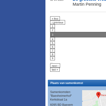
Martin Penning
« first
‹ previous
1
2
3
4
5
6
7
8
9
…
next ›
last »
Plaats van samenkomst
Samenkomsten:
"Baexheimerhof"
Kerkstraat 1a
6095 BD Baexem