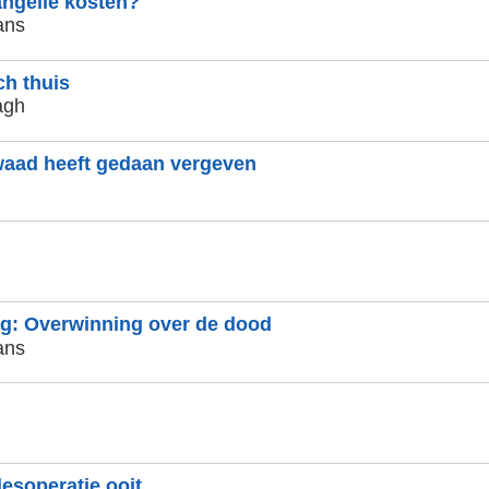
ngelie kosten?
ans
h thuis
agh
waad heeft gedaan vergeven
g: Overwinning over de dood
ans
esoperatie ooit