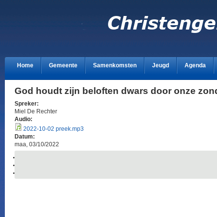
Home
Gemeente
Samenkomsten
Jeugd
Agenda
God houdt zijn beloften dwars door onze zo
Spreker:
Miel De Rechter
Audio:
2022-10-02 preek.mp3
Datum:
maa, 03/10/2022