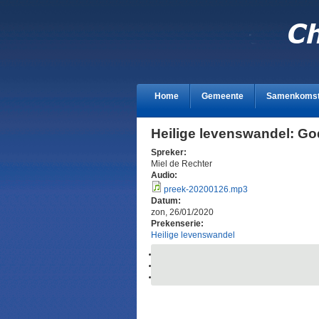
Home
Gemeente
Samenkoms
Heilige levenswandel: God
Spreker:
Miel de Rechter
Audio:
preek-20200126.mp3
Datum:
zon, 26/01/2020
Prekenserie:
Heilige levenswandel