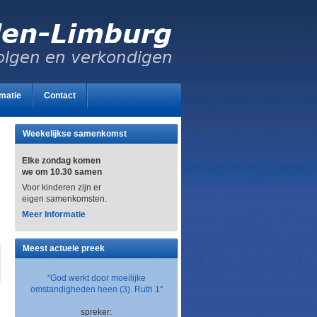
rmatie
Contact
Weekelijkse samenkomst
Elke zondag komen
we om 10.30 samen
Voor kinderen zijn er
eigen samenkomsten.
Mee
r Informatie
Meest actuele preek
"God werkt door moeilijke
omstandigheden heen (3). Ruth 1"
spreker: