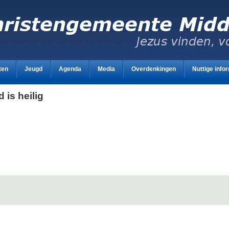
ten
Jeugd
Agenda
Media
Overdenkingen
Nuttige info
 is heilig