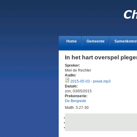
Home
Gemeente
Samenkoms
In het hart overspel plege
Spreker:
Miel de Rechter
Audio:
2015-05-03 - preek.mp3
Datum:
zon, 03/05/2015
Prekenserie:
De Bergrede
Matth. 5:27-30