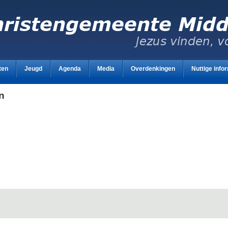
ten
Jeugd
Agenda
Media
Overdenkingen
Nuttige info
n