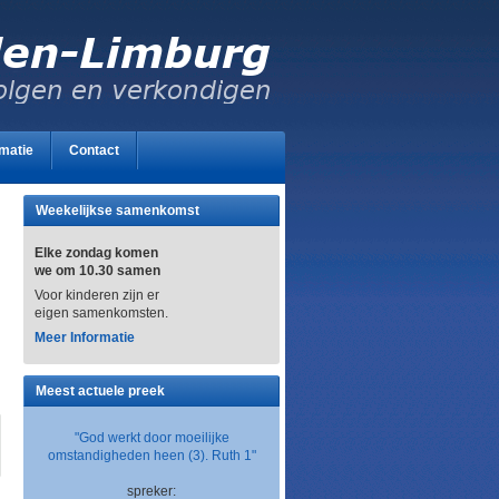
rmatie
Contact
Weekelijkse samenkomst
Elke zondag komen
we om 10.30 samen
Voor kinderen zijn er
eigen samenkomsten.
Mee
r Informatie
Meest actuele preek
"God werkt door moeilijke
omstandigheden heen (3). Ruth 1"
spreker: