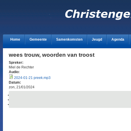
Home
Gemeente
Samenkomsten
Jeugd
Agenda
wees trouw, woorden van troost
Spreker:
Miel de Rechter
Audio:
2024-01-21 preek.mp3
Datum:
zon, 21/01/2024